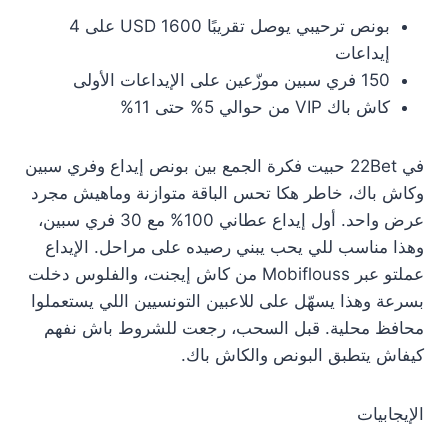
بونص ترحيبي يوصل تقريبًا 1600 USD على 4
إيداعات
150 فري سبين موزّعين على الإيداعات الأولى
كاش باك VIP من حوالي 5% حتى 11%
في 22Bet حبيت فكرة الجمع بين بونص إيداع وفري سبين
وكاش باك، خاطر هكا تحس الباقة متوازنة وماهيش مجرد
عرض واحد. أول إيداع عطاني 100% مع 30 فري سبين،
وهذا مناسب للي يحب يبني رصيده على مراحل. الإيداع
عملتو عبر Mobiflouss من كاش إيجنت، والفلوس دخلت
بسرعة وهذا يسهّل على للاعبين التونسيين اللي يستعملوا
محافظ محلية. قبل السحب، رجعت للشروط باش نفهم
كيفاش يتطبق البونص والكاش باك.
الإيجابيات