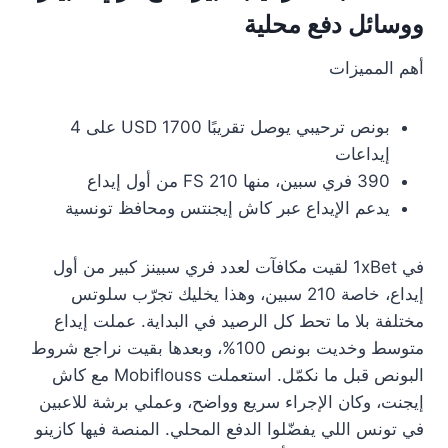
ووسائل دفع محلية
أهم المميزات
بونص ترحيبي يوصل تقريبًا 1700 USD على 4
إيداعات
390 فري سبين، منها 210 FS من أول إيداع
يدعم الإيداع عبر كاش إيجنتس ومحافظ تونسية
في 1xBet لقيت مكافآت لعدد فري سبينز كبير من أول
إيداع، خاصة 210 سبين، وهذا يخليك تجرّب سلوتس
مختلفة بلا ما تحط كل الرصيد في البداية. عملت إيداع
متوسط وخديت بونص 100%، وبعدها بقيت نراجع شروط
البونص قبل ما نكمّل. استعملت Mobiflouss مع كاش
إيجنت، وكان الإجراء سريع وواضح، وعملي برشة للاعبين
في تونس اللي يفضّلوا الدفع المحلي. المنصة فيها كازينو