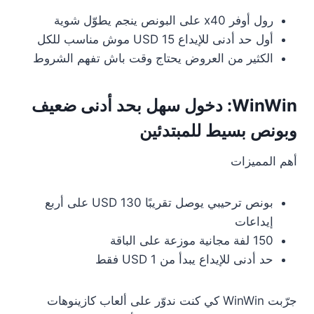
رول أوفر x40 على البونص ينجم يطوّل شوية
أول حد أدنى للإيداع 15 USD موش مناسب للكل
الكثير من العروض يحتاج وقت باش تفهم الشروط
WinWin: دخول سهل بحد أدنى ضعيف
وبونص بسيط للمبتدئين
أهم المميزات
بونص ترحيبي يوصل تقريبًا 130 USD على أربع
إيداعات
150 لفة مجانية موزعة على الباقة
حد أدنى للإيداع يبدأ من 1 USD فقط
جرّبت WinWin كي كنت ندوّر على ألعاب كازينوهات