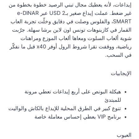
إيداعات، لأنه يعطيك مجال تبني الرصيد خطوة بخطوة من
غير ضغط. عملت إيداع صغير بـ2 USD عبر e-DINAR
SMART، والفلوس وصلت في دقايق وخلّت تجربة العاب
القمار في كازينوهات تونس اون لاين برشا سهلة. جرّبت
شوية ألعاب السلوت ومعاها ألعاب الموزع ومراهنات
رياضية، ووقفت نقرا شروط الرول أوفر x40 قبل ما نفكّر
في السحب.
الإيجابيات
هيكلة البونص على أربع إيداعات تعطي مرونة
للمبتدئ
تنوع كبير في الطرق المحلية للإيداع بالكاش والواليت
برنامج VIP يعطي إحساس معاملة خاصة
العيوب