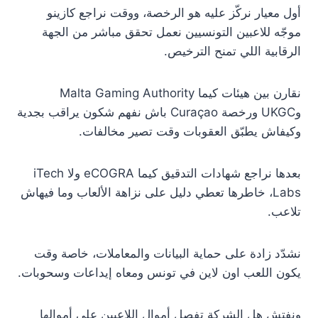
أول معيار نركّز عليه هو الرخصة، ووقت نراجع كازينو
موجّه للاعبين التونسيين نعمل تحقق مباشر من الجهة
الرقابية اللي تمنح الترخيص.
نقارن بين هيئات كيما Malta Gaming Authority
وUKGC ورخصة Curaçao باش نفهم شكون يراقب بجدية
وكيفاش يطبّق العقوبات وقت تصير مخالفات.
بعدها نراجع شهادات التدقيق كيما eCOGRA ولا iTech
Labs، خاطرها تعطي دليل على نزاهة الألعاب وما فيهاش
تلاعب.
نشدّد زادة على حماية البيانات والمعاملات، خاصة وقت
يكون اللعب اون لاين في تونس ومعاه إيداعات وسحوبات.
ونفتش هل الشركة تفصل أموال اللاعبين على أموالها