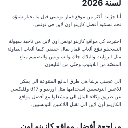
لسنة 2026
أنا جرّبت أكثر من موقع قمار تونسي قبل ما نختار شنوّة
نجم نسمّيه أفضل كازينو اون لاين في تونس.
اختبرت كل مواقع كازينو تونس اون لاين من ناحية سهولة
التسجيلو تنوّع ألعاب قمار بمال حقيقي كيما ألعاب الطاولة
مثل الروليت والبلاك جاك والسلوتس والتصميم متاع
المنصّة من اللابتوب وحتّى من التليفون.
الي عجبني برشا هي طرق الدفع المتنوعة الي يمكن
للاعبين التونسيين اسخدامها مثل اوريدو و d17 وفليكسي
عن طريق وكلاء المال الي بيتشغلوا مع أفضل مواقع
الكازينو أون لاين الي تقبل اللاعبين التونسيين.
مراجعة أفضل مواقع كازينو اون