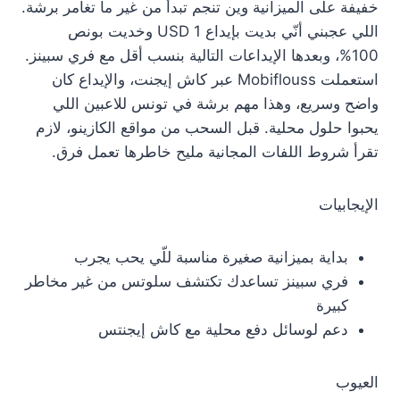
خفيفة على الميزانية وين تنجم تبدأ من غير ما تغامر برشة.
اللي عجبني أنّي بديت بإيداع 1 USD وخديت بونص
100%، وبعدها الإيداعات التالية بنسب أقل مع فري سبينز.
استعملت Mobiflouss عبر كاش إيجنت، والإيداع كان
واضح وسريع، وهذا مهم برشة في تونس للاعبين اللي
يحبوا حلول محلية. قبل السحب من مواقع الكازينو، لازم
تقرأ شروط اللفات المجانية مليح خاطرها تعمل فرق.
الإيجابيات
بداية بميزانية صغيرة مناسبة للّي يحب يجرب
فري سبينز تساعدك تكتشف سلوتس من غير مخاطر
كبيرة
دعم لوسائل دفع محلية مع كاش إيجنتس
العيوب