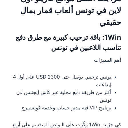
لاين في تونس ألعاب قمار بمال
حقيقي
1Win: باقة ترحيب كبيرة مع طرق دفع
تناسب اللاعبين في تونس
أهم المميزات
بونص ترحيبي يوصل حتى 2300 USD على أول 4
إيداعات
أكثر من طريقة دفع محلية عبر كاش إيجنتس في
تونس
برنامج VIP فيه مدير حساب وخدمة كونسييرج
كي جرّبت 1Win ركّزت على البونص المتقسم على أربع