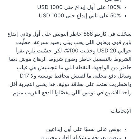
100% على أول إيداع حتى 1000 USD
50% على ثاني إيداع حتى 1000 USD
سجّلت في كازينو 888 خاطر البونص على أول وثاني إيداع
باين قوي ويعاون اللي يحب يبني رصيد بسرعة. حطّيت
حوالي 20 USD وخذيت 100%، لكن حسّيت يلزم تقرأ
الشروط بالتفصيل خاطر وضوح شروط الرهان موش ديما
حاضر من الواجهة. النقطة اللي ما عجبتنيش هي غياب
وسائل دفع محلية، ما لقيتش محافظ تونسية ولا D17
واضطريت نعتمد على بطاقة دولية. هذا يخلي التجربة أقل
راحة للاعبين في تونس اللي يفضّلوا الدفع القريب منهم.
الإيجابيات
بونص عالي نسبيًا على أول إيداعين
منصة معروفة وتشكيلة العاب محترمة