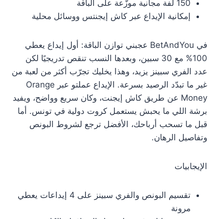
150 لفة مجانية موزّعة على الباقة
إمكانية الإيداع عبر كاش إيجنتس ووسائل محلية
في BetAndYou عجبني توازن الباقة: أول إيداع يعطي
100% مع 30 سبين، وبعدها النسب تنقص تدريجيًا لكن
عدد الفري سبينز يزيد، وهذا يخليك تجرّب أكثر من لعبة من
غير ما تبدّد الرصيد بسرعة. الإيداع عملتو عبر Orange
Money عن طريق كاش إيجنت، وكان سريع وواضح، ويفيد
برشة اللي ما يحبش يستعمل كروت دولية في تونس. أما
قبل ما تسحب أرباحك، الأفضل ترجع لشروط البونص
وتفاصيل الرهان.
الإيجابيات
تقسيم البونص والفري سبينز على 4 إيداعات يعطي
مرونة