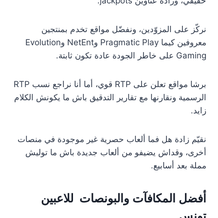
حقيقي، وزادة عناوين jackpots.
نركّز على المزوّدين، ونفضّل مواقع تخدم بمنتجين
معروفين كيما Pragmatic Play وNetEnt وEvolution
Gaming على خاطر الجودة عادة تكون ثابتة.
برشا مواقع تعلن على RTP قوي، أما أنا نراجع نسب RTP
الرسمية ونقارنها مع تقارير التدقيق باش ما يكونش الكلام
زايد.
نقيّم زادة هل فما ألعاب حصرية غير موجودة في منصات
أخرى، وقداش يضيفو من ألعاب جديدة باش ما توليش
مملة بعد أسابيع.
أفضل المكافآت والبونصات للاعبين
تونس