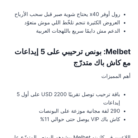
رول أوفر x40 يحتاج شوية صبر قبل سحب الأرباح
العروض الكثيرة تنجم تلخّط اللي موش متعوّد
الدعم مش دايمًا سريع باللهجات العربية
Melbet: بونص ترحيبي على 5 إيداعات
مع كاش باك متدرّج
أهم المميزات
باقة ترحيب توصل تقريبًا 2200 USD على أول 5
إيداعات
290 لفة مجانية موزعة على البونصات
كاش باك VIP يوصل حتى حوالي 11%
اللاعبين في كازينو Melbet بيشدهم البونص المتوزّع على