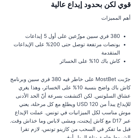
قوي لكن بحدود إيداع عالية
أهم المميزات
380 فري سبين موزّعين على أول 5 إيداعات
بونصات مرتفعة توصل حتى 200% على الإيداعات
المتقدمة
كاش باك 10% على الخسائر
جرّبت MostBet على خاطر فيه 380 فري سبين وبرنامج
كاش باك واضح بنسبة 10% على الخسائر، وهذا يغري
عشاق السلوتس. لكن اكتشفت بسرعة أنّ الحد الأدنى
للإيداع يبدأ من 120 USD ويطلع مع كل مرحلة، يعني
موش مناسب لكل الميزانيات في تونس. عملت الإيداع
عبر D17 مع كاش إيجنت، ومشى لاباس وما خذاش وقت.
قبل ما تفكر في السحب من كازينو تونس، لازم تقرا
الشروط خاصة متاع الرول أوفر.