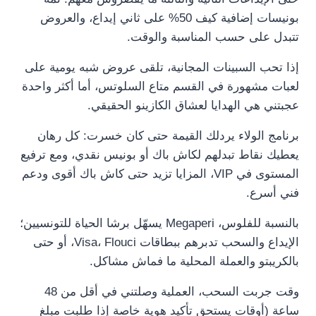
بونيسات إضافية كيف 50% على ثاني إيداع، والعروض
تتبدل على حسب المناسبة والوقت.
إذا تحب السبينات المجانية، تلقى عروض شبه يومية على
لعبات مشهورة في القسم متاع السلوتس، أما أكثر واحدة
عجبتني هي الهدايا لعشاق الكازينو الحقيقي.
برنامج الولاء يردلك القيمة حتى كان خسرت: كل رهان
يعطيك نقاط تبدلهم لكاش باك أو بونيس نقدي، ومع ترفيع
المستوى في VIP، المزايا تزيد حتى كاش باك أقوى ودعم
فني أسرع.
بالنسبة للفلوس، Megaperi يسهّل برشا الحياة للتونسيين؛
الإيداع والسحب تدبرهم ببطاقات Visa، Flouci، أو حتى
بالكريبتو والعملة المحلية ما فماش مشاكل.
وقت جربت السحب، العملية وصلتني في أقل من 48
ساعة (أوقات يستحق تأكيد هوية خاصة إذا طلبت مبلغ