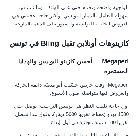
الواجهة واضحة وتخدم حتى على الهاتف، وما نسيتش
سهولة التعامل بالدينار التونسي، وأكثر حاجة عجبتني هي
العروض الخاصة للتوانسة والسبور على الدعم بالدارجة.
كازينوهات أونلاين تقبل Bling في تونس
Megaperi
— أحسن كازينو للبونيس والهدايا
المستمرة
Megaperi، وقت جربتو، حسّيت أنو منصّة دايمة الحركة
والعروض فيها متواصلة طول الأسبوع.
أول حاجة تلفت النظر هي بونيس الترحيب: يوصل حتى
1500 يورو (معناها تقريبا 5000 دينار)، وفوق هذا تحصل
تقريبا 100 سبينة مجانية في أول إيداع.
حتى الإيداعات الثانية والثالثة ما يقصروش معهم: ثمة