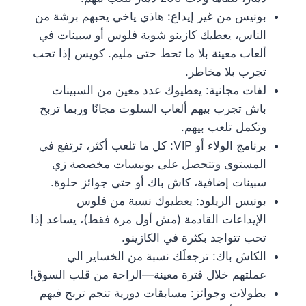
بونيس من غير إيداع: هاذي ياخي يحبهم برشة من
الناس، يعطيك كازينو شوية فلوس أو سبينات في
ألعاب معينة بلا ما تحط حتى مليم. كويس إذا تحب
تجرب بلا مخاطر.
لفات مجانية: يعطيوك عدد معين من السبينات
باش تجرب بيهم ألعاب السلوت مجانًا وربما تربح
وتكمل تلعب بيهم.
برنامج الولاء أو VIP: كل ما تلعب أكثر، ترتفع في
المستوى وتتحصل على بونيسات مخصصة زي
سبينات إضافية، كاش باك أو حتى جوائز حلوة.
بونيس الريلود: يعطيوك نسبة من فلوس
الإيداعات القادمة (مش أول مرة فقط)، يساعد إذا
تحب تتواجد بكثرة في الكازينو.
الكاش باك: ترجعلَك نسبة من الخساير الي
عملتهم خلال فترة معينة—الراحة من قلب السوق!
بطولات وجوائز: مسابقات دورية تنجم تربح فيهم