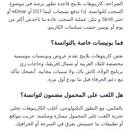
الصراحة، كازينوهات بلاينج قاعدة تطور برشة في موضوع
السحب للتوانسة. إذا تدفع بمنصات كيما D17 أو eDinar أو
حتى Skrill و نتلر، عملية السحب عادة ما تاخذش أكثر من
يوم أو يومين حسب سياسات الكازينو.
فما بونيسات خاصة بالتوانسة؟
بعض كازينوهات بلاينج تقدم عروض وبونيسات موسمية
مخصصة للبلاد العربية أو شمال إفريقيا، وحاجات زي
برنامج الولاء، كاش باك، ولا سبينات مجانية. أنصحك تتأكد
مع دعم الحرفاء قبل ما تودع أول مرة.
هل اللعب على المحمول مضمون لتوانسة؟
بالعكس، مع التطور التكنولوجي، أغلب الكازينوهات تخلي
تجربة اللعب على المحمول ممتازة وسلسة. جربت مواقع
أو تطبيقات ما حسيتش بفرق في السرعة أو الجرافيك.