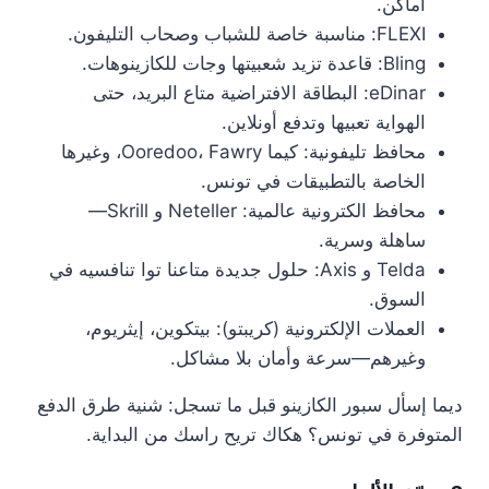
أماكن.
FLEXI: مناسبة خاصة للشباب وصحاب التليفون.
Bling: قاعدة تزيد شعبيتها وجات للكازينوهات.
eDinar: البطاقة الافتراضية متاع البريد، حتى
الهواية تعبيها وتدفع أونلاين.
محافظ تليفونية: كيما Ooredoo، Fawry، وغيرها
الخاصة بالتطبيقات في تونس.
محافظ الكترونية عالمية: Neteller و Skrill—
ساهلة وسرية.
Telda و Axis: حلول جديدة متاعنا توا تنافسيه في
السوق.
العملات الإلكترونية (كريبتو): بيتكوين، إيثريوم،
وغيرهم—سرعة وأمان بلا مشاكل.
ديما إسأل سبور الكازينو قبل ما تسجل: شنية طرق الدفع
المتوفرة في تونس؟ هكاك تريح راسك من البداية.