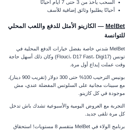
السحب ياخذ من 3 حتى 7 أيام أحيانًا
أحيانًا يطلبوا وثائق إضافية للأسف
MelBet
— الكازينو الأمثل للدفع واللعب المحلي
للتوانسة
MelBet شدني خاصة بفضل خيارات الدفع المحلية في
تونس (Flouci، D17 Fast، Digi17) وكان ذلك أسهل حاجة
وقت عملت إيداع أول مرة.
بونيس الترحيب 100% حتى 300 دولار (تقريب 900 دينار)،
مع سبينات مجانية على السلوتس المفضلة عندي، مش
موجودة في كل كازينو.
التجربة مع العروض اليومية والأسبوعية تشدك باش تدخل
كل مرة تلقى جديد.
برنامج الولاء في MelBet متقسم 8 مستويات! استحقاق