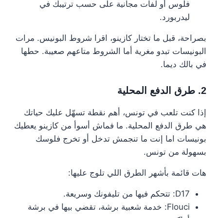
فلوس أو لفات مجانية على حسب ترتيبك في
ليدربورد.
بصراحة، قبل ما تختار كازينو، اقرا شروط البونيس. مرات
البونيسات تبدو مغرية أما الشروط متاعهم صعيبة. حطها
في بالك ديما.
2. طرق الدفع المحلية
إذا كنت تلعب في تونس، أهم نقطة تسهّل عليك حياتك
هي طرق الدفع المحلية. ما فماش أسوأ من كازينو يعطيك
بونيسات اما إنت ما تنجمش تدخل أو تخرج فلوسك
بسهولة من تونس.
هات قائمة بأشهر الطرق اللي تلوج عليها:
D17: تتحكم فيها من تليفونك وسريعة.
Flouci: خدمة شعبية برشة، تقضي بيها في برشة