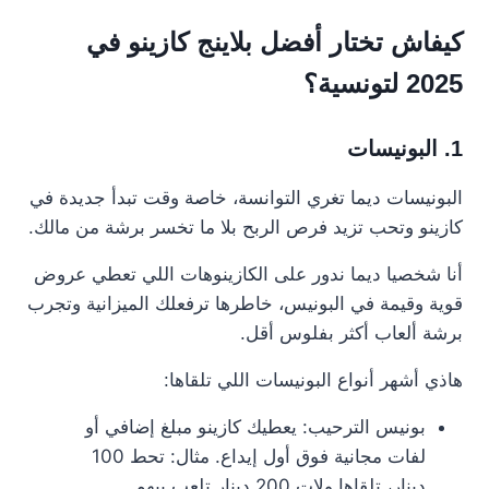
كيفاش تختار أفضل بلاينج كازينو في
2025 لتونسية؟
1. البونيسات
البونيسات ديما تغري التوانسة، خاصة وقت تبدأ جديدة في
كازينو وتحب تزيد فرص الربح بلا ما تخسر برشة من مالك.
أنا شخصيا ديما ندور على الكازينوهات اللي تعطي عروض
قوية وقيمة في البونيس، خاطرها ترفعلك الميزانية وتجرب
برشة ألعاب أكثر بفلوس أقل.
هاذي أشهر أنواع البونيسات اللي تلقاها:
بونيس الترحيب: يعطيك كازينو مبلغ إضافي أو
لفات مجانية فوق أول إيداع. مثال: تحط 100
دينار، تلقاها ولات 200 دينار تلعب بيهم.