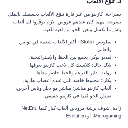
3. تنوّع الألعاب
بصراحة، كازينو من غير فازة تنوّع الألعاب يحسسك بالملل
بسرعة، مهما كان عندهم عروض. لازم يوفّروا لك ألعاب
باش ما تكسل وتغير الجو من لعبة للعبة.
سلوتس (Slots): أكثر الألعاب شعبية في تونس
والعالم.
ڤيديو بوكر: يجمع بين الحظ والإستراتيجية.
بلاك جاك: كلاسيك كل لاعب كازينو يعرفها.
رولت: داير القرعة والحظ حاضر معاها.
بكارا: محبوها خاصة اللي عنده أعصاب هادية.
ألعاب كازينو مباشر: مباشر مع ديلر وناس آخرين،
تعيش الجو كيما في كازينو حقيقي.
زادة، شوف برشة مزودين ألعاب كبار كيما NetEnt،
Microgaming، أو Evolution