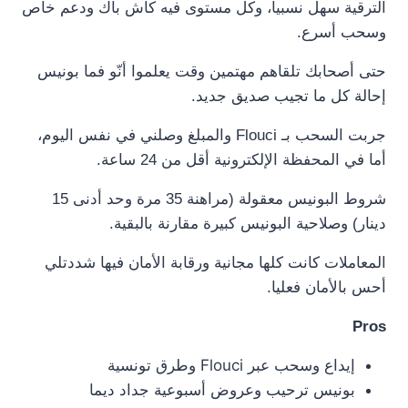
الترقية سهل نسبيا، وكل مستوى فيه كاش باك ودعم خاص
وسحب أسرع.
حتى أصحابك تلقاهم مهتمين وقت يعلموا أنّو فما بونيس
إحالة كل ما تجيب صديق جديد.
جربت السحب بـ Flouci والمبلغ وصلني في نفس اليوم،
أما في المحفظة الإلكترونية أقل من 24 ساعة.
شروط البونيس معقولة (مراهنة 35 مرة وحد أدنى 15
دينار) وصلاحية البونيس كبيرة مقارنة بالبقية.
المعاملات كانت كلها مجانية ورقابة الأمان فيها شددتلي
أحس بالأمان فعليا.
Pros
إيداع وسحب عبر Flouci وطرق تونسية
بونيس ترحيب وعروض أسبوعية جداد ديما