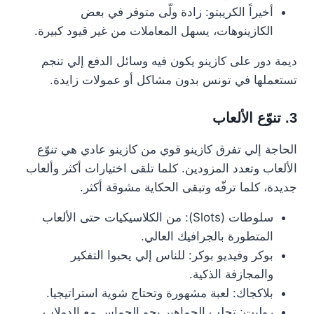
أخيراً الكريبتو: زادة ولّى متوفر في بعض
الكازينوهات، يسهل المعاملات من غير قيود كبيرة.
ديمة دور على كازينو يكون فيه وسائل الدفع إلي تنجم
تستعملها في تونس بدون مشاكل أو عمولات زايدة.
3. تنوّع الألعاب
الحاجة إلي تفرق كازينو قوي من كازينو عادي هي تنوّع
الألعاب وتعدد المزودين. كلما تلقى اختيارات أكثر وألعاب
جديدة، كلما ترفّه وتبقى الحكاية مشوقة أكثر.
سلوطات (Slots): من الكلاسيكيات حتى الألعاب
المتطورة بالجرافيك العالي.
بوكر وفيديو بوكر: للناس إلي يحبوا التفكير
والمجازفة الذكية.
بلاكجاك: لعبة مشهورة وتحتاج شوية استراتيجيا.
روليت: تجلب الجماهير بجو الحماس مع الدولاب.