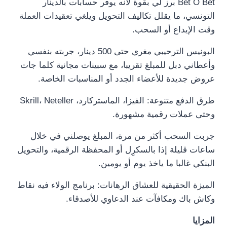
Bet O Bet برز لي بقوة لأنه يوفر حسابات بالدينار
التونسي، ما يقلل تكاليف التحويل ويلغي تعقيدات العملة
وقت الإيداع أو السحب.
البونيس الترحيبي مغري حتى 500 دينار، جربته بنفسي
وأعطاني دبل للمبلغ تقريبا، مع سبينات مجانية كلما جات
عروض جديدة للأعضاء الجدد أو المناسبات الخاصة.
طرق الدفع متنوعة: الفيزا، الماستركارد، Skrill، Neteller
وحتى عملات رقمية مشهورة.
جربت السحب أكثر من مرة، المبلغ يوصلني في خلال
ساعات قليلة إذا بالسكرِل أو المحفظة الرقمية، والتحويل
البنكي غالبا ما ياخذ يوم أو يومين.
الميزة الحقيقية للعشاق الرهانات: برنامج الولاء فيه نقاط
وكاش باك ومكافآت عند الدعاوي للأصدقاء.
المزايا