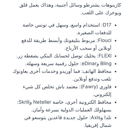
كازينوهات يشترطو وسائل أجنبية، وهذاك يعمل قلق
ويوخرك على اللعب.
D17: استخدام واسع، وسهل في تونس خاصة
للدفعات الصغيرة.
Flouci: مربوط بتليفونك وأبسط طريقة للدفع
أونلاين أو سحب الأرباح.
FLEXI: يخليك توصل لحسابك البنكي بضغطة زر.
Bling وeDinar: حلول رقمية سريعة وسهلة.
محافظ الهاتف: فما أوريدو وخدمات أخرى يعاونوك
تلعب وتدفع أونلاين.
فاوري (Fawry): معتمد باش تخلص كل شيء
إلكتروني.
محافظ الكترونية أخرى، خاصة Neteller وSkrill:
يسهلولك العمليات الدولية بسرعة وآمان.
تلدا وAxis: حلول جديدة قاعدين يتوسعو في
شمال إفريقيا.