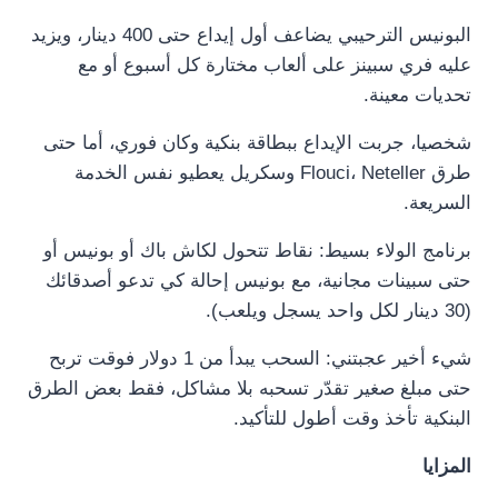
البونيس الترحيبي يضاعف أول إيداع حتى 400 دينار، ويزيد
عليه فري سبينز على ألعاب مختارة كل أسبوع أو مع
تحديات معينة.
شخصيا، جربت الإيداع ببطاقة بنكية وكان فوري، أما حتى
طرق Flouci، Neteller وسكريل يعطيو نفس الخدمة
السريعة.
برنامج الولاء بسيط: نقاط تتحول لكاش باك أو بونيس أو
حتى سبينات مجانية، مع بونيس إحالة كي تدعو أصدقائك
(30 دينار لكل واحد يسجل ويلعب).
شيء أخير عجبتني: السحب يبدأ من 1 دولار فوقت تربح
حتى مبلغ صغير تقدّر تسحبه بلا مشاكل، فقط بعض الطرق
البنكية تأخذ وقت أطول للتأكيد.
المزايا