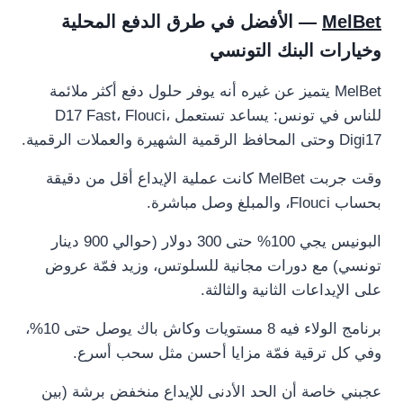
MelBet
— الأفضل في طرق الدفع المحلية
وخيارات البنك التونسي
MelBet يتميز عن غيره أنه يوفر حلول دفع أكثر ملائمة
للناس في تونس: يساعد تستعمل D17 Fast، Flouci،
Digi17 وحتى المحافظ الرقمية الشهيرة والعملات الرقمية.
وقت جربت MelBet كانت عملية الإيداع أقل من دقيقة
بحساب Flouci، والمبلغ وصل مباشرة.
البونيس يجي 100% حتى 300 دولار (حوالي 900 دينار
تونسي) مع دورات مجانية للسلوتس، وزيد فمّة عروض
على الإيداعات الثانية والثالثة.
برنامج الولاء فيه 8 مستويات وكاش باك يوصل حتى 10%،
وفي كل ترقية فمّة مزايا أحسن مثل سحب أسرع.
عجبني خاصة أن الحد الأدنى للإيداع منخفض برشة (بين