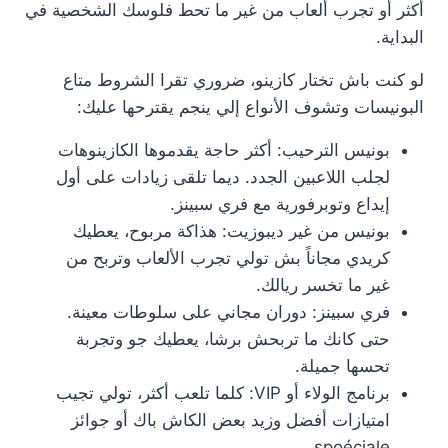
أكثر أو تجرب ألعاب من غير ما تحط فلوسك الشخصية في
البداية.
لو كنت باش تختار كازينو، ضروري تقرا الشروط متاع
البونيسات وتشوف الأنواع إلي ينجم يقترحها عليك:
بونيس الترحيب: أكثر حاجة يقدموها الكازينوهات
لجلب اللاعبين الجدد. ديما تلقى زيادات على أول
إيداع وتوبرفورية مع فري سبينز.
بونيس من غير ديبوزيت: هذاكة مربوح، يعطيك
كريدي مجاناً بش تولي تجرب الألعاب وتربح من
غير ما تخسر ريالك.
فري سبينز: دوران مجاني على سلوطات معينة.
حتى كانك ما تربحش برشا، يعطيك جو وتجربة
تحسها جميلة.
برنامج الولاء أو VIP: كلما تلعب أكثر، تولي تجيب
امتيازات أفضل وزيد بعض الكاش باك أو جوائز
spoéciale.