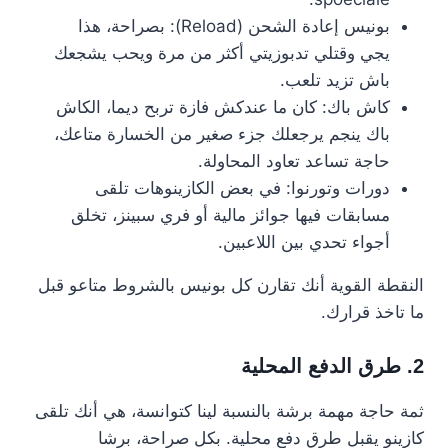
بونيس إعادة الشحن (Reload): بصراحة، هذا
يجي وقتلي تدبوزيتي أكثر من مرة ويحب يشجعك
باش تزيد تلعب.
كاش باك: كان ما عندكش فازة تربح ديما، الكاش
باك ينجم يرجعلك جزء صغير من الخسارة متاعك،
حاجة تساعد تعاود المحاولة.
دورات وتورنوا: في بعض الكازينوهات تلقى
مسابقات فيها جوائز مالية أو فري سبينز، تخلق
أجواء تحدي بين اللاعبين.
النقطة القوية أنك تقارن كل بونيس بالشروط متاعو قبل
ما تاخذ قرارك.
2. طرق الدفع المحلية
ثمة حاجة مهمة برشة بالنسبة لينا كتوانسة، هي أنك تلقى
كازينو يقبل طرق دفع محلية. بكل صراحة، برشا