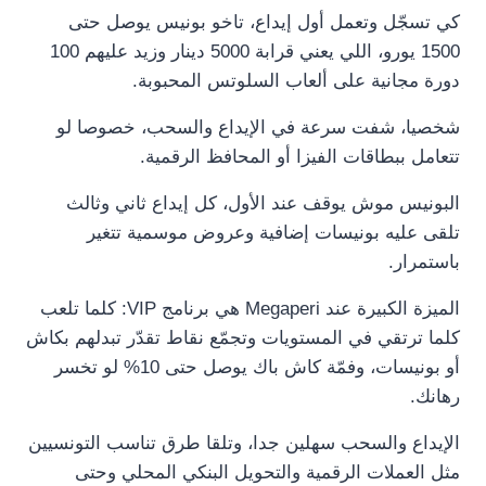
كي تسجّل وتعمل أول إيداع، تاخو بونيس يوصل حتى
1500 يورو، اللي يعني قرابة 5000 دينار وزيد عليهم 100
دورة مجانية على ألعاب السلوتس المحبوبة.
شخصيا، شفت سرعة في الإيداع والسحب، خصوصا لو
تتعامل ببطاقات الفيزا أو المحافظ الرقمية.
البونيس موش يوقف عند الأول، كل إيداع ثاني وثالث
تلقى عليه بونيسات إضافية وعروض موسمية تتغير
باستمرار.
الميزة الكبيرة عند Megaperi هي برنامج VIP: كلما تلعب
كلما ترتقي في المستويات وتجمّع نقاط تقدّر تبدلهم بكاش
أو بونيسات، وفمّة كاش باك يوصل حتى 10% لو تخسر
رهانك.
الإيداع والسحب سهلين جدا، وتلقا طرق تناسب التونسيين
مثل العملات الرقمية والتحويل البنكي المحلي وحتى