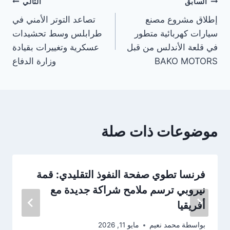
تصفّح
السابق
التالي
إطلاق مشروع مصنع
تصاعد التوتر الأمني في
المقالات
سيارات كهربائية متطور
طرابلس وسط تحشيدات
في قلعة الأندلس من قبل
عسكرية وتغييرات بقيادة
BAKO MOTORS
وزارة الدفاع
موضوعات ذات صلة
فرنسا تطوي صفحة النفوذ التقليدي: قمة
نيروبي ترسم ملامح شراكة جديدة مع
أفريقيا
بواسطة
محمد نعيم
مايو 11, 2026