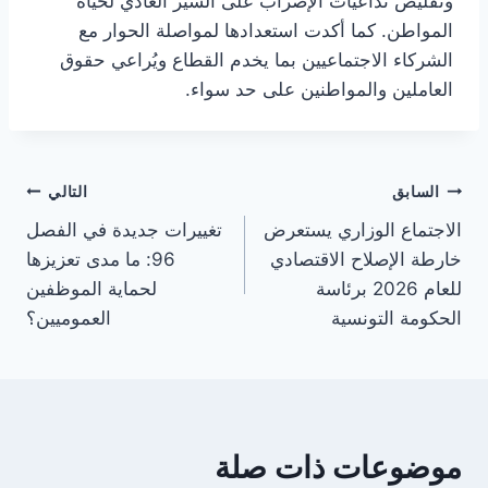
وتقليص تداعيات الإضراب على السير العادي لحياة
المواطن. كما أكدت استعدادها لمواصلة الحوار مع
الشركاء الاجتماعيين بما يخدم القطاع ويُراعي حقوق
العاملين والمواطنين على حد سواء.
تصفّح
السابق
التالي
الاجتماع الوزاري يستعرض
تغييرات جديدة في الفصل
المقالات
خارطة الإصلاح الاقتصادي
96: ما مدى تعزيزها
للعام 2026 برئاسة
لحماية الموظفين
الحكومة التونسية
العموميين؟
موضوعات ذات صلة