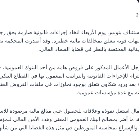
ستئناف بتونس يوم الأربعاء اتخاذ إجراءات قانونية صارمة بحق ر
بهات قوية تتعلق بمخالفات مالية خطيرة. وقد أصدرت المحكمة 
جنائية المختصة بالنظر في قضايا الفساد المالي.
ل الأعمال المذكور على قروض هامة من أحد البنوك العمومية، ح
م للإجراءات القانونية والتراتيب المعمول بها في القطاع البنكي. 
 بعد ورود شكاوى تتعلق بوجود تجاوزات في ملفات القروض العقاري
لاته مع عدة مؤسسات عمومية.
مال استغل نفوذه وعلاقاته للحصول على مبالغ مالية مرصودة للاست
زمة، ما أضر بمصالح البنك العمومي المعني وهدد الأمن المالي للم
الإسراع بمحاسبة المتورطين في مثل هذه القضايا التي من شأنها 