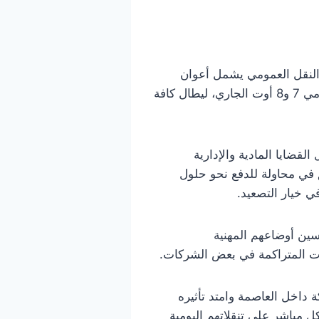
 النقل العمومي يشمل أعوان
وإطارات شركة نقل تونس والشركة الوطنية للنقل بين المدن. ومن المقرر أن ينفذ هذا الإضراب يومي 7 و8 أوت الجاري، ليطال كافة
قضايا المادية والإدارية
 في محاولة للدفع نحو حلول
ي خيار التصعيد.
سين أوضاعهم المهنية
ات المتراكمة في بعض الشركات.
 داخل العاصمة وامتد تأثيره
 مباشر على تنقلاتهم اليومية