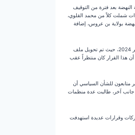
النهضة بعد فترة من التوقيف
ءات شملت كلاً من محمد القلوي،
لنهضة بولاية بن عروس، إضافة
يأتي هذا الإفراج في أعقاب قرار صدر عن النيابة العمومية بالمحكمة الابتدائية ببن عروس في سبتمبر 2024، حيث تم تحويل ملف
ن هذا القرار كان منتظراً عقب
بر متابعون للشأن السياسي أن
ن جانب آخر، طالبت عدة منظمات
حركات وقرارات عديدة استهدفت