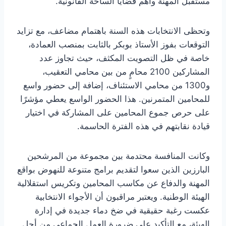
مستقبل المهنة وأهم قضايا الساحة القانونية.
وتحظى الانتخابات هذه السنة باهتمام مضاعف، مع تزايد
التوقعات بفوز الأستاذ بوبكر بالثابت بمنصب العمادة،
خاصة في ظل التصويت المكثف، حيث تجاوز عدد
المشاركين 2100 محامٍ من بين محامي التعقيب،
و1300 من محامي الاستئناف، إضافة إلى حضور واسع
للمحامين المتمرنين. هذا الحضور الواسع يعطي مؤشرًا
على حرص جموع المحامين على المشاركة في اختيار
قيادة نقابتهم في هذه الفترة الحاسمة.
وكانت المنافسة محتدمة بين مجموعة من المرشحين
البارزين الذين سعوا لتقديم برامج متنوعة للنهوض بواقع
المهنة والدفاع عن مكاسب المحامين وتكريس استقلالية
الهيئة الوطنية. ويعتبر مراقبون أن الأجواء الانتخابية
عكست رغبة حقيقية في ضخ دماء جديدة في إدارة
الهيئة، مع التأكيد على ضرورة العمل الجماعي من أجل