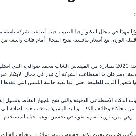
 مهمًا في مجال التكنولوجيا الطبية، حيث أطلقت شركة ناشئة محل
ء وقليلة الوزن، مع أسعار تنافسية تفتح المجال أمام فئات واسعة م
تأسست شركة “كيور بايونيكس” سنة 2020 بمبادرة من المهندس الشاب محمد ضواف
سة. وسرعان ما استطاعت الشركة أن تبرز في مجال الابتكار عب
عوراً أقرب للطبيعة، حتى أنها تعيد حاسة اللمس التي فقدها الكث
ات الذكاء الاصطناعي الدقيقة والتي تتيح للجهاز التقاط وتحليل
 من محاكاة وظائف الكف أو اليد البشرية بدقة مذهلة. إضافة إلى
 وهي ميزة ثورية تسهم بقوة في تحسين نوعية حياة المستخدم.
يكس صُممت بحيث تكون خفيفة، متينة، وملائمة لمختلف الفئات ال