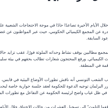
الأيام الأخيرة تصاعدًا حادًا في موجة الاحتجاجات الشعبية على 
صادرة عن المجمع الكيميائي الحكومي، حيث عبر المواطنون عن غض
ود السابقة.
مجمع مطالبين بوقف نشاط وحداته الملوثة فورًا، عقب تزايد حالات
وث الكيميائي. ورفع المحتجون شعارات تطالب بحقهم في بيئة سلي
اقمة في المنطقة.
 الشعب التونسي أنه ناقش تطورات الأوضاع البيئية في قابس، مع
قرر البرلمان توجيه الدعوة للحكومة لعقد جلسة حوارية خاصة لبحث ا
، في ظل غياب واضح لرئيسة الحكومة عن التفاعل مع تطورات ال
وا التلوث” إلى تسجيل العشرات من حالات الاختناق خلال الأيام