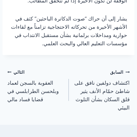
الوقفة لن تكون الأخيرة إذا لم تتحقق المطالب.
يشار إلى أن حراك “صوت الدكاترة الباحثين” كثف في
الأشهر الأخيرة من تحركاته الاحتجاجية تزامناً مع لقاءات
حوارية ومداخلات برلمانية بشأن مستقبل الانتداب في
مؤسسات التعليم العالي والبحث العلمي.
تصفّح
السابق
التالي
اكتشاف دولفين نافق على
العقوبة بالسجن لعماد
المقالات
شاطئ حمّام الأنف يثير
وبلحسن الطرابلسي في
قلق السكان بشأن التلوث
قضايا فساد مالي
البيئي