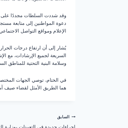
وقد شددت السلطات مجددًا على ضرو
دعوة المواطنين إلى متابعة مستج
الإعلام ومواقع التواصل الاجتماع
يُشار إلى أن ارتفاع درجات الحرا
السريعة لجميع الإرشادات، مع ال
وسلامة البنية التحتية للمناطق السا
في الختام، توصي الجهات المختصة با
هما الطريق الأمثل لقضاء صيف آم
تصفّح
السابق
إجراءات جديدة في التعيينات بوزارة التجهي