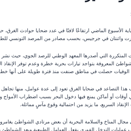
ة الأسبوع الماضي ارتفاعًا لافتًا في عدد ضحايا حوادث الغرق، 
بنزرت واثنتان في جرجيس، بحسب مصادر من المرصد التونسي للط
 المتكررة التي أصدرها المعهد الوطني للرصد الجوي، حيث نشر بل
ئ المعروفة بتواجد تيارات بحرية خطرة وعدم توفر الإنقاذ الكا
من الوفيات حصلت في مناطق صنفت منذ فترة طويلة على أنها خطرة
ا التصاعد في ضحايا الغرق تعود إلى عدة عوامل، منها تجاهل 
 أوقات أو أماكن يمنع فيها دخول البحر بسبب اضطراب الأمواج وقو
لإنقاذ السريع، ما يزيد من احتمالية وقوع مآسٍ مماثلة.
جال المناخ والسلامة البحرية أن بعض مرتادي الشواطئ يغامرون 
صعب عمليات التدخل الفوري بفعل العوامل الطبيعية وبعد الشواطئ غي