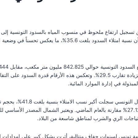
بيانات رسمية نُشرت يوم السبت أن نسبة امتلاء السدود بلغت 5.6
الفترة نفسها من عام 2024، أي بزيادة تقارب 29.5%. وتعكس هذه الأرقام قد
لمبذولة في إدارة الموارد المائية.
مكعب، وهو ما يمثل زيادة بنسبة 27.12% مقارنة بالعام الماضي. ويعتبر الشمال المصدر
ياجات الري والشرب لمناطق شاسعة من البلاد.
ة تونس لسنوات جفاف متتالية، أثرت بشكل كبير على إمدادات ا