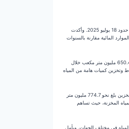
كشف المرصد الوطني للفلاحة عن تسجيل ارتفاع ملحوظ في منسوب المياه بالسدود التونسية إلى حدود 18 يوليو 2025. وأكدت
3%، ما يعكس تحسناً في وضعية الموارد المائية مقارنة بالسنوات
وبلغ حجم المياه المخزنة في جميع السدود التونسية حوالي 842.825 مليون متر مكعب، مقابل 650.444 مليون متر مكعب خلال
رة السدود على التقاط وتخزين كميات هامة من المياه
وأشار التقرير إلى أن سدود الشمال التونسي سجلت أكبر نسب الامتلاء بنسبة بلغت 41.8%، بحجم تخزين بلغ نحو 774.7 مليون متر
 الأساسي للمياه المخزنة، حيث تساهم
لمياه في مختلف الجهات. ويأمل