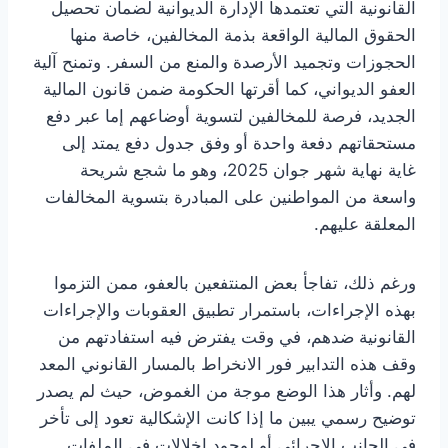
القانونية التي تعتمدها الإدارة الديوانية لضمان تحصيل
الحقوق المالية الواقعة بذمة المخالفين، خاصة منها
الحجوزات وتجميد الأرصدة والمنع من السفر. وتمنح آلية
العفو الديواني، كما أقرتها الحكومة ضمن قانون المالية
الجديد، فرصة للمخالفين لتسوية أوضاعهم إما عبر دفع
مستحقاتهم دفعة واحدة أو وفق جدول دفع يمتد إلى
غاية نهاية شهر جوان 2025، وهو ما شجع شريحة
واسعة من المواطنين على المبادرة بتسوية المخالفات
المعلقة عليهم.
ورغم ذلك، تفاجأ بعض المنتفعين بالعفو، ممن التزموا
بهذه الإجراءات، باستمرار تطبيق العقوبات والإجراءات
القانونية ضدهم، في وقت يفترض فيه استفادتهم من
وقف هذه التدابير فور الانخراط بالمسار القانوني المعد
لهم. وأثار هذا الوضع موجة من الغموض، حيث لم يصدر
توضيح رسمي يبين ما إذا كانت الإشكالية تعود إلى تأخر
في الجانب الإجرائي أو لوجود إخلالات في الملفات