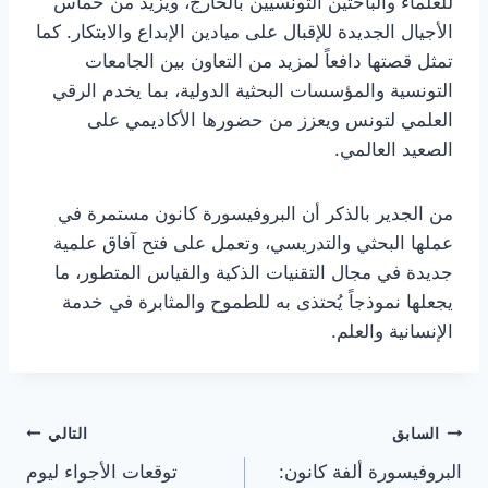
للعلماء والباحثين التونسيين بالخارج، ويزيد من حماس
الأجيال الجديدة للإقبال على ميادين الإبداع والابتكار. كما
تمثل قصتها دافعاً لمزيد من التعاون بين الجامعات
التونسية والمؤسسات البحثية الدولية، بما يخدم الرقي
العلمي لتونس ويعزز من حضورها الأكاديمي على
الصعيد العالمي.
من الجدير بالذكر أن البروفيسورة كانون مستمرة في
عملها البحثي والتدريسي، وتعمل على فتح آفاق علمية
جديدة في مجال التقنيات الذكية والقياس المتطور، ما
يجعلها نموذجاً يُحتذى به للطموح والمثابرة في خدمة
الإنسانية والعلم.
تصفّح
السابق
التالي
البروفيسورة ألفة كانون:
توقعات الأجواء ليوم
المقالات