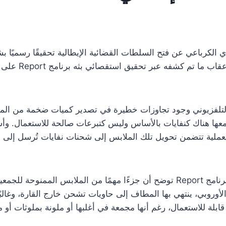
 الكرباعي عن فتح السلطات القضائية الإيطالية تحقيقًا رسميًا 
ق التلفزيوني وجود تجاوزات خطيرة في تصدير كميات ضخمة من المل
معها هناك كنفايات بالأساس وليس كتبرعات صالحة للاستعمال. وأ
لعملية تتضمن تحويل تلك الملابس إلى شحنات نفايات تُرسل إلى 
المعطيات التي أماط عنها الستار برنامج Report توضح أن جزءًا مهمًا من الملاب
لأوروبي، ينتهي بها المطاف إلى حاويات تشحن خارج القارة، وغالبًا م
لة للاستعمال، رغم أنها مجمعة في أغلبها أو ملونة بملوثات أو مل