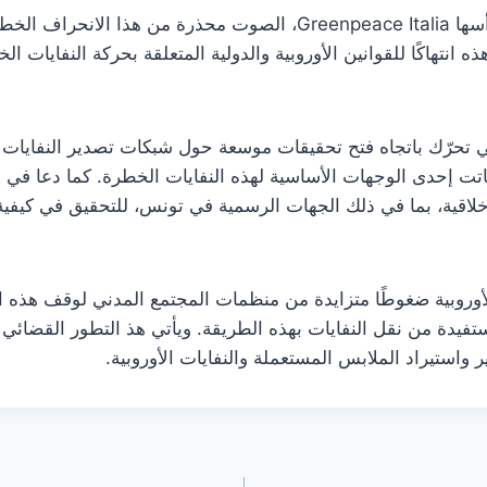
ورفعت المنظمات البيئية، وعلى رأسها Greenpeace Italia، الصوت محذر
 انتهاكًا للقوانين الأوروبية والدولية المتعلقة بحركة النفايات الخ
ي تحرّك باتجاه فتح تحقيقات موسعة حول شبكات تصدير النفايات و
 باتت إحدى الوجهات الأساسية لهذه النفايات الخطرة. كما دعا في
لأخلاقية، بما في ذلك الجهات الرسمية في تونس، للتحقيق في كيفي
الأوروبية ضغوطًا متزايدة من منظمات المجتمع المدني لوقف هذه
تفيدة من نقل النفايات بهذه الطريقة. ويأتي هذ التطور القضائ
واستيراد الملابس المستعملة والنفايات الأوروبية.