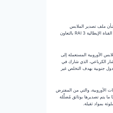
بشأن ملف تصدير الملابس
المستعملة إلى تونس، وذلك في أعقاب ما تم كشفه عبر تحقيق استقصائي بثه برنامج Report على القناة الإيطالية RAI 3 بالتعاون
ابس الأوروبية المستعملة إلى
شار الكرباعي، الذي شارك في
دول جنوبية بهدف التخلص غير
س الممنوحة للجمعيات الأوروبية، والتي من المفترض
ا يتم تصديرها بوثائق مُضلِّلة
وثة بمواد ثقيلة.