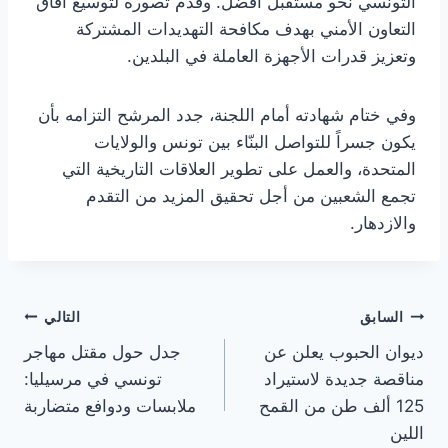
التونسي نحو مستقبل أفضل. وقدّم تصوره لتوسيع آفاق
التعاون الأمني بهدف مكافحة التهديدات المشتركة
وتعزيز قدرات الأجهزة العاملة في البلدين.
وفي ختام شهادته أمام اللجنة، جدد المرشح التزامه بأن
يكون جسراً للتواصل البنّاء بين تونس والولايات
المتحدة، والعمل على تطوير العلاقات التاريخية التي
تجمع الشعبين من أجل تحقيق المزيد من التقدم
والازدهار.
تصفّح
السابق
التالي
ديوان الحبوب يعلن عن
جدل حول مقتل مهاجر
المقالات
مناقصة جديدة لاستيراد
تونسي في مرسيليا:
125 ألف طن من القمح
ملابسات ودوافع متضاربة
اللين