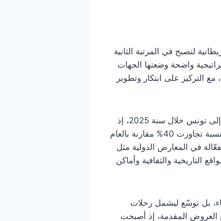
طانية لتصبح في المرتبة الثانية
تراتيجية واضحة وضعتها الجهات
مع التركيز على ابتكار وتطوير
فقد أعلنت وزارة السياحة مؤخراً عن تسجيل زيادة ملحوظة في أعداد السياح البريطانيين القادمين إلى تونس خلال سنة 2025، إذ
بلغ عدد الزوار من المملكة المتحدة نحو 380 ألفاً حتى شهر أكتوبر الماضي، وهو ما يؤشر إلى نمو بنسبة تجاوزت 40% مقارنة بالعام
عّالة في المعارض الدولية مثل
ع التاريخية والثقافية وأماكن
ء، بل توسّع ليشمل رحلات
ع العروض المقدمة، إذ أصبحت