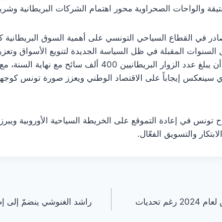
العتيقة والواحات الصحراوية محور اهتمام الشركات البريطانية وش
صادر في القطاع السياحي التونسي على أهمية السوق البريطانية كر
السنوات المقبلة في ظل السياسة الجديدة لتنويع الأسواق وتعزيز
القائمون على السياحة في تونس أن يبلغ عدد الزوار البريطانيين 
 الذي سينعكس إيجاباً على الاقتصاد الوطني ويعزز صورة تونس كوج
 تونس في إعادة التموقع على الخريطة السياحية الأوروبية ويبرز 
ابتكار والتسويق الفعّال.
ارتفاع أرباح البنوك الإسلامية في تونس لعام 2024 رغم تحديات
راشد الغنوشي ينضمّ إلى إض