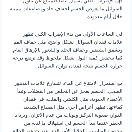
فإن الإضراب الكلي يشمل أيضًا الامتناع عن تناول
السوائل ما يعرض الجسم لجفاف حاد ومضاعفات مميتة
خلال أيام معدودة.
في الساعات الأولى من بدء الإضراب الكلي تظهر
علامات فقدان السوائل بشكل واضح، مثل جفاف الفم
وتشقق الشفتين وجفاف الجلد والشعور بالإرهاق العام.
كما تنخفض كمية البول بشكل ملحوظ وقد ترتفع درجة
حرارة الجسم نتيجة فقدان توازن السوائل.
مع استمرار الامتناع عن الماء، تتسارع علامات التدهور
الصحي. الجسم يعجز عن التخلص من الفضلات وتبدأ
الأعضاء الحيوية، مثل الكليتين والقلب، في فقدان
كفاءتها. تظهر أعراض أخرى مثل الصداع الشديد،
الدوار، صعوبة التركيز ونوبات من عدم الاتزان. ويزداد
الخطر عندما يبدأ الجسم في استهلاك ما لديه من
مخزون المياه من الخلايا، الأمر الذي ينذر بتدهور الحالة