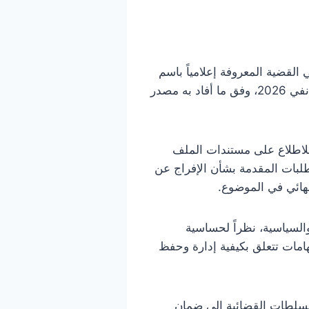
اليوم الجمعة 28 نوفمبر 2025 عن تأجيل النظر في القضية المعروفة إعلامياً باسم
“الغرفة السوداء” التابعة لوزارة الداخلية. وقد تقرر تحديد جلسة جديدة للنظر في القضية يوم 16 جانفي 2026، وفق ما أفاد به مصدر
 للاطلاع على مستندات الملف
طلبات المقدمة بشأن الإفراج عن
نهائي في الموضوع.
والسياسية، نظراً لحساسية
هامات تتعلق بكيفية إدارة وحفظ
لسلطات القضائية إلى ضمان