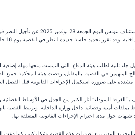
أعلنت الدائرة الجنائية بمحكمة الاستئناف بتونس 
ل جاء تلبية لطلب هيئة الدفاع، التي التمست منحها مهلة إضافية
الح المتهمين في القضية. بالمقابل، رفضت هيئة المحكمة جميع ال
، مشددة على ضرورة استكمال الإجراءات القانونية قبل الفصل ال
بـ”الغرفة السوداء” أثار الكثير من الجدل في الأوساط القضائية 
بط بملفات أمنية وقضائية داخل وزارة الداخلية. وترتبط القضية بات
شبهات حول مدى احترام الإجراءات القانونية المتعلقة بها.
المجتمع المدني مع تطورات هذه القضية بشكل كبير، كما دعت ا