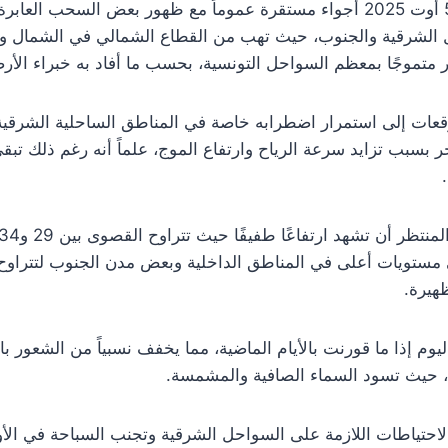
يشهد طقس تونس اليوم الثلاثاء 5 أوت 2025 أجواء مستقرة عموماً مع ظهور بعض 
حل الشرقية والجنوب، حيث تهب من القطاع الشمالي في الشمال 
متموجًا بمعظم السواحل التونسية، بحسب ما أفاد به خبراء الأرص
لتوقعات إلى استمرار اضطرابه خاصة في المناطق الساحلية الشرقية
ر بسبب تزايد سرعة الرياح وارتفاع الموج، علماً أنه رغم ذلك تبق
هيرة.
وم إذا ما قورنت بالأيام الماضية، مما يخفف نسبياً من الشعور بال
، حيث تسود السماء الصافية والمشمسة.
الاحتياطات اللازمة على السواحل الشرقية وتجنب السباحة في الأوق