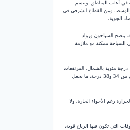
السحب العابرة في أغلب المناطق. وتتسم
والوسط، ومن القطاع الشرقي في
اد الجوية.
. ينصح السباحون ورواد
ى السباحة ممكنة مع ملازمة
أما درجات الحرارة النهارية، فمن المنتظر أن تشهد ارتفاعًا طفيفًا حيث تتراوح القصوى بين 29 و34 درجة مئوية بالشمال، المرتفعات
والمناطق الساحلية، وقد تصل إلى مستويات أعلى في المناطق الداخلية وبعض مدن الجنوب لتتراوح بين 34 و38 درجة، ما يجعل
حرارة رغم الأجواء الحارة. ولا
ات التي تكون فيها الرياح قوية،