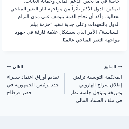
خاصة في ما يخص الدعم المالي وحماية الغابات،
لتمكين الدول الأكثر تأثراً من مواجهة آثار التغير المناخي
بفعالية. وأكد أن نجاح القمة يتوقف على مدى التزام
الدول بالتعهدات وعلى جدية تنفيذ “حزمة بيلم
السياسية”، الأمر الذي سيشكل علامة فارقة في جهود
مواجهة التغير المناخي عالميًا.
تصفّح
السابق
التالي
المحكمة التونسية ترفض
تقديم أوراق اعتماد سفراء
المقالات
إطلاق سراح الهاروني
جدد لرئيس الجمهورية في
وفريخة وتؤجل جلسة نظر
قصر قرطاج
في ملف الفساد المالي