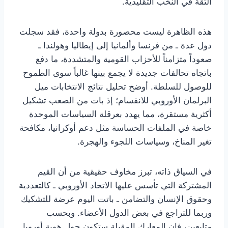
الثقة في النخب التقليدية.
هذه الظاهرة ليست محصورة بدولة واحدة، فقد سجلت
دول عدة ـ من فرنسا وألمانيا إلى إيطاليا وهولندا ـ
صعوداً متزامناً للأحزاب القومية والمتشددة، ما دفع
باتجاه تحالفات جديدة لا يجمع بينها غالباً سوى الطموح
للوصول للسلطة. أوضح تحليل نتائج الانتخابات ميل
البرلمان الأوروبي للانقسام؛ إذ بات من الصعب تشكيل
أكثرية مستقرة، مما يهدد بعرقلة السياسات الموحدة
خاصة في الملفات الحساسة مثل دعم أوكرانيا، مكافحة
تغير المناخ، وسياسات اللجوء والهجرة.
في السياق ذاته، تبرز مخاوف حقيقية من أن القيم
المشتركة التي تأسس عليها الاتحاد الأوروبي ـ كالتعددية
وحقوق الإنسان والتضامن ـ باتت اليوم عرضة للتشكيك
وربما للتراجع في بعض الدول الأعضاء. وبحسب
متابعين، فإن المعارك المقبلة ستكون حول هوية أوروبا