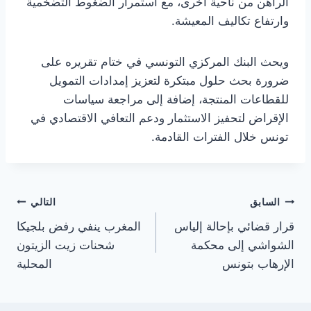
الراهن من ناحية أخرى، مع استمرار الضغوط التضخمية
وارتفاع تكاليف المعيشة.
ويحث البنك المركزي التونسي في ختام تقريره على
ضرورة بحث حلول مبتكرة لتعزيز إمدادات التمويل
للقطاعات المنتجة، إضافة إلى مراجعة سياسات
الإقراض لتحفيز الاستثمار ودعم التعافي الاقتصادي في
تونس خلال الفترات القادمة.
تصفّح
السابق
التالي
قرار قضائي بإحالة إلياس
المغرب ينفي رفض بلجيكا
المقالات
الشواشي إلى محكمة
شحنات زيت الزيتون
الإرهاب بتونس
المحلية