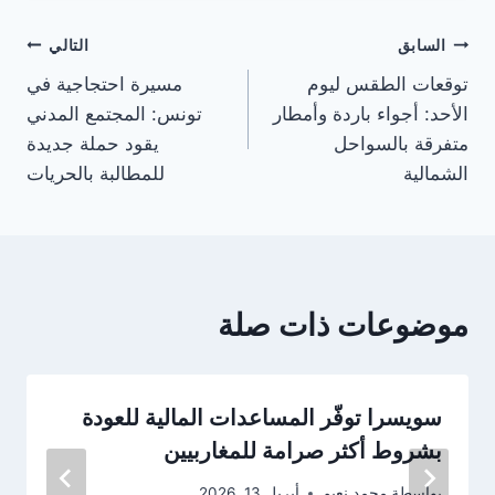
تصفّح
السابق
التالي
توقعات الطقس ليوم
مسيرة احتجاجية في
المقالات
الأحد: أجواء باردة وأمطار
تونس: المجتمع المدني
متفرقة بالسواحل
يقود حملة جديدة
الشمالية
للمطالبة بالحريات
موضوعات ذات صلة
سويسرا توفّر المساعدات المالية للعودة
بشروط أكثر صرامة للمغاربيين
بواسطة
محمد نعيم
أبريل 13, 2026