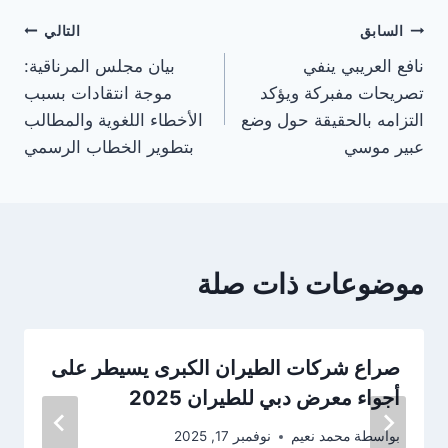
تصفّح
السابق
التالي
نافع العريبي ينفي
بيان مجلس المرناقية:
المقالات
تصريحات مفبركة ويؤكد
موجة انتقادات بسبب
التزامه بالحقيقة حول وضع
الأخطاء اللغوية والمطالب
عبير موسي
بتطوير الخطاب الرسمي
موضوعات ذات صلة
صراع شركات الطيران الكبرى يسيطر على
أجواء معرض دبي للطيران 2025
بواسطة
محمد نعيم
نوفمبر 17, 2025