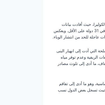
بة بالكوليرا، حيث أفادت بيانات
منظمة الصحة العالمية بتسجيل أكثر من 409 آلاف حالة إصابة ونحو 4738 وفاة بسبب هذا المرض في 31 دولة على الأقل. ويعكس
ات عاجلة للحد من انتشار الوباء.
 التي أدت إلى انهيار البنى
ات الريفية وعدم توفر مياه
جفاف، ما أدى إلى تلوث مصادر
سية، وهو ما أدى إلى تفاقم
ن، حيث تسجل بعض الدول نسب