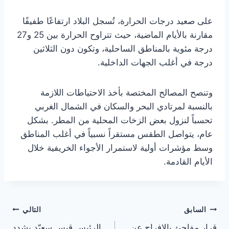
على صعيد درجات الحرارة، تُسجل البلاد ارتفاعًا طفيفًا
مقارنة بالأيام الماضية، حيث تتراوح الحرارة بين 25 و27
درجة مئوية بالمناطق الساحلية، وتكون دون الثلاثين
درجة في أغلب الجهات الداخلية.
وتنصح المصالح المختصة بأخذ الاحتياطات اللازمة
بالنسبة لمرتادي البحر والسكان في الشمال الغربي
تحسباً لنزول بعض الزخات المحلية من المطر. بشكل
عام، يتواصل الطقس مستقراً نسبياً في أغلب المناطق
وسط مؤشرات أولية لاستمرار الأجواء الخريفية خلال
الأيام القادمة.
تصفّح
السابق
التالي
قرار مفاجئ بالإفراج عن
الرئيس قيس سعيّد يشدد