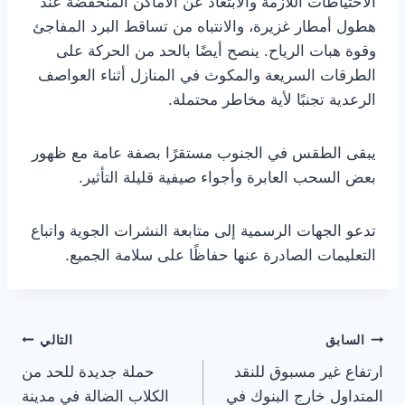
الاحتياطات اللازمة والابتعاد عن الأماكن المنخفضة عند
هطول أمطار غزيرة، والانتباه من تساقط البرد المفاجئ
وقوة هبات الرياح. ينصح أيضًا بالحد من الحركة على
الطرقات السريعة والمكوث في المنازل أثناء العواصف
الرعدية تجنبًا لأية مخاطر محتملة.
يبقى الطقس في الجنوب مستقرًا بصفة عامة مع ظهور
بعض السحب العابرة وأجواء صيفية قليلة التأثير.
تدعو الجهات الرسمية إلى متابعة النشرات الجوية واتباع
التعليمات الصادرة عنها حفاظًا على سلامة الجميع.
تصفّح
السابق
التالي
ارتفاع غير مسبوق للنقد
حملة جديدة للحد من
المقالات
المتداول خارج البنوك في
الكلاب الضالة في مدينة