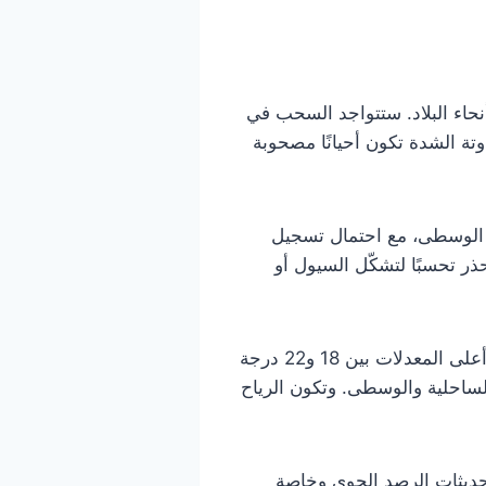
قلبات الجوية في مختلف أنحاء البلاد. ستتواجد السحب في
تة الشدة تكون أحيانًا مصحوبة
ة الوسطى، مع احتمال تسجيل
ذر تحسبًا لتشكّل السيول أو
من ناحية درجات الحرارة، من المتوقع أن ترتفع بشكل نسبي مقارنة بالأيام الماضية، حيث ستتراوح أعلى المعدلات بين 18 و22 درجة
ما في ذلك المناطق الساحلية والوسطى. وتكون الرياح
تحديثات الرصد الجوي وخاصة