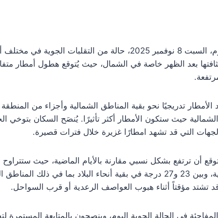
من المنتظر أن يشهد الطقس اليوم، السبت 8 نوفمبر 2025، حالة من الت
ثافتها بعد الظهر خاصة في الشمال، حيث يُتوقع هطول أمطار متفاو
رتفعة.
الأمطار تدريجيًا نحو بقية المناطق الشمالية وأجزاء من المنطق
شمالية حيث ستكون الأمطار أكثر تأثيرًا. يُنصَح السكان بتوخي الح
ات التي قد تشهد امطارًا غزيرة خلال فترات قصيرة.
مئوية في الشمال والمناطق الجبلية، وبين 23 و27 درجة في بقية أنحاء البلاد ب
 قد تشتد مؤقتاً أثناء هبوب العواصف الرعدية أو قرب السواحل.
مفاجئة في الحالة الجوية اليوم، وينصحون بالمتابعة المستمرة ل