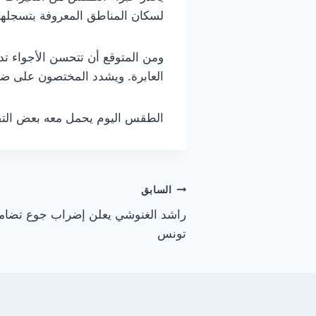
لسكان المناطق المعروفة بتسجلها 
ومن المتوقع أن تتحسن الأجواء ت
العابرة. ويشدد المختصون على ضر
الطقس اليوم يحمل معه بعض التقلبا
تصفّح
السابق
راشد الغنوشي يعلن إضراب جوع تضامن
المقالات
تونس