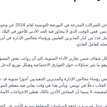
كشفت التقارير الرسمية الصا
رًا سنويًا)، يحصل عدد من كبار المديرين العامين ورؤساء مجالس الإدارة ف
اه العامل العادي.
كل شفاف ضمن تقارير الأداء السنوية، إلى أن رواتب بعض المسؤول
هو ما يثير تساؤلات حول الفوارق الاجتماعية وهيكل توزيع الدخل دا
ض رؤساء مجالس الإدارة والمديرين التنفيذيين أجورًا سنوية قد
ى الفئات دخلًا في تونس. ويأتي هذا في وقت يعاني فيه معظم ال
لمعيشة، لا سيما أن المعاش الأدنى بالكاد يغطي الاحتياجات الأساس
 حول ضرورة مراجعة السياسات المتعلقة بتوزيع الأجور في القطا