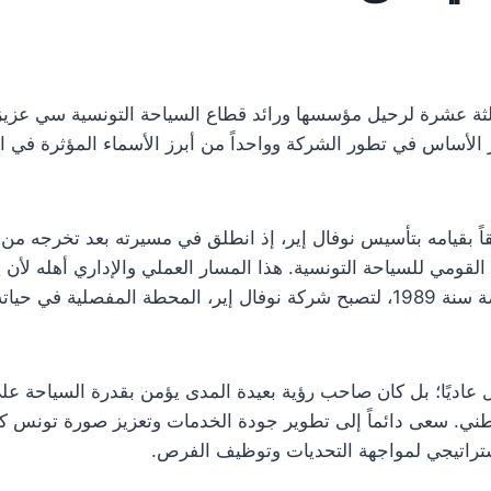
الثة عشرة لرحيل مؤسسها ورائد قطاع السياحة التونسية سي عزيز
لأساس في تطور الشركة وواحداً من أبرز الأسماء المؤثرة في الدي
وثيقاً بقيامه بتأسيس نوفال إير، إذ انطلق في مسيرته بعد تخرجه م
لقومي للسياحة التونسية. هذا المسار العملي والإداري أهله لأن 
أعماله بتأسيس شركة طيران خاصة سنة 1989، لتصبح شركة نوفال إير، المحطة ال
عاديًا؛ بل كان صاحب رؤية بعيدة المدى يؤمن بقدرة السياحة على 
ني. سعى دائماً إلى تطوير جودة الخدمات وتعزيز صورة تونس كو
لاستراتيجي لمواجهة التحديات وتوظيف الفرص.