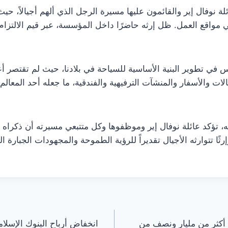
نوفال إير والقائمون عليها مسيرة الرجل الذي ألهم أجيالاً، حيث ت
مواقع العمل. ظل إرثه حاضرًا داخل المؤسسة، عبر قيم الالتزام 
في تطوير البنية الأساسية للسياحة في بلادنا، حيث لم تقتصر أع
ت والأسفار والمنشآت الترفيهية والفندقية، ما جعله أحد المعالم ا
ه، تؤكد عائلة نوفال إير وموظفوها وكل متتبعي مسيرته أن ذكراه
ثًا تتوارثه الأجيال تقديراً للرؤية الطموحة والمجهودات الجبارة 
 أكثر من مليار ونصف من