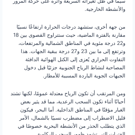
سيما في ظل تغيراته السريعة وأثره على حركة المرور
والأنشطة الخارجية.
من جهة أخرى، ستشهد درجات الحرارة ارتفاعًا نسبيًا
مقارنة بالفترة الماضية، حيث ستتراوح القصوى بين 18
و22 درجة مئوية في المناطق الشمالية والمرتفعات،
وترتفع إلى ما بين 23 و27 درجة ببقية الجهات. هذا
التفاوت الحراري يُعزى إلى الكتل الهوائية الدافئة
المصاحبة لنشاط الرياح الجنوبية جزئيًا قبل دخول
الجبهات الجوية الباردة المسببة للأمطار.
ومن المرتقب أن تكون الرياح معتدلة عمومًا، لكنها تشتد
أحيانًا أثناء تكون السحب الرعدية، مما قد يثير بعض
الغبار مؤقتًا في المناطق الداخلية. أما البحر، فيكون
قليل الاضطراب إلى مضطرب نسبيًا بالشمال، الأمر
الذي يتطلب الحذر من الأنشطة البحرية خصوصًا في
الفترات التي تشهد ظهور السحب الركامية.