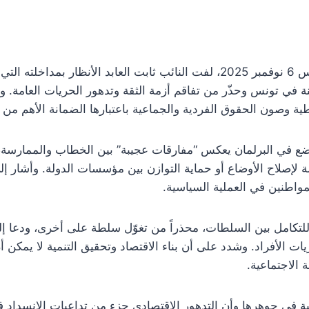
في جلسة عامة عُقدت يوم الخميس 6 نوفمبر 2025، لفت النائب ثابت العابد الأ
هنة في تونس وحذّر من تفاقم أزمة الثقة وتدهور الحريات العامة. وأك
 وصون الحقوق الفردية والجماعية باعتبارها الضمانة الأهم من أي
لوضع في البرلمان يعكس “مفارقات عجيبة” بين الخطاب والممارسة، 
 لإصلاح الأوضاع أو حماية التوازن بين مؤسسات الدولة. وأشار إل
مواطنين في العملية السياسية.
للتكامل بين السلطات، محذراً من تغوّل سلطة على أخرى، ودعا إلى
لأفراد. وشدد على أن بناء الاقتصاد وتحقيق التنمية لا يمكن أ
الاجتماعية.
ة في جوهرها وأن التدهور الاقتصادي جزء من تداعيات الانسداد في