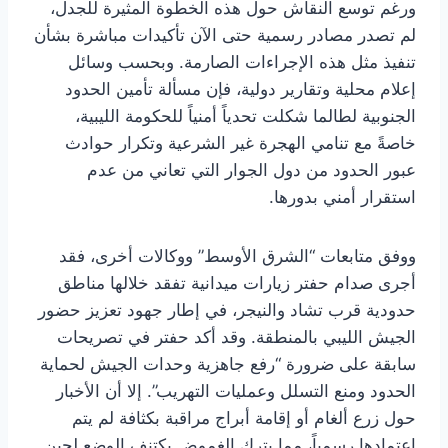
ورغم توسع النقاش حول هذه الخطوة المثيرة للجدل،
لم تصدر مصادر رسمية حتى الآن تأكيدات مباشرة بشأن
تنفيذ مثل هذه الإجراءات الصارمة. وبحسب وسائل
إعلام محلية وتقارير دولية، فإن مسألة تأمين الحدود
الجنوبية لطالما شكلت تحدياً أمنياً للحكومة الليبية،
خاصةً مع تنامي الهجرة غير الشرعية وتكرار حوادث
عبور الحدود من دول الجوار التي تعاني من عدم
استقرار أمني بدورها.
ووفق متابعات “الشرق الأوسط” ووكالات أخرى، فقد
أجرى صدام حفتر زيارات ميدانية تفقد خلالها مناطق
حدودية قرب تشاد والنيجر، في إطار جهود تعزيز حضور
الجيش الليبي بالمنطقة. وقد أكد حفتر في تصريحات
سابقة على ضرورة “رفع جاهزية وحدات الجيش لحماية
الحدود ومنع التسلل وعمليات التهريب”. إلا أن الأخبار
حول زرع ألغام أو إقامة أبراج مراقبة بكثافة لم يتم
اعتمادها رسمياً، مما يترك الغموض يكتنف الوضع لحين