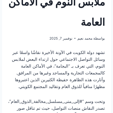
ملابس النوم في الأماكن
العامة
بواسطة
محمد نعيم
نوفمبر 7, 2025
تشهد دولة الكويت في الآونة الأخيرة نقاشًا واسعًا عبر
وسائل التواصل الاجتماعي حول ارتداء البعض لملابس
النوم، التي تعرف بـ “البجامة”، في الأماكن العامة
كالمجمعات التجارية والمساجد وغيرها من المرافق.
وأثارت هذه الظاهرة حفيظة الكثيرين الذين اعتبروها
مظهرًا منافياً للذوق العام وتقاليد المجتمع الكويتي.
وتحت وسم “#إلى_متى_مسلسل_مخالفة_الذوق_العام”،
تصدر النقاش منصات التواصل، حيث تم تناقل صور