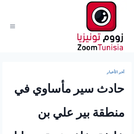
لتجاوز
لى
لمحتوى
آخر الأخبار
حادث سير مأساوي في
منطقة بير علي بن