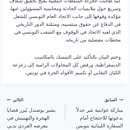
كما طالبت الحركة السلطات المعنية بفتح تحقيق شفاف
وسريع حول ملابسات الحادثة ومحاسبة المسؤولين عنها،
مؤكدة وقوفها إلى جانب الاتحاد العام التونسي للشغل
في الدفاع عن حقوق منتسبيه، ومثمّنة الدور التاريخي
الذي لعبه الاتحاد في الوقوف مع الشعب التونسي في
محطات مفصلية من تاريخه.
وختم البيان بالتأكيد على التمسك بالمكاسب
الديمقراطية، ورفض كل المحاولات الرامية إلى زعزعة
الكيان النقابي أو تكميم الأفواه الحرة في تونس.
تصفّح
السابق
التالي
مباركة عواينية تثير جدلاً
بشير بوصندل يُبرز قضايا
المقالات
بدعوتها للاحتجاج أمام
الهجرة والتهميش في
السفارة اللبنانية بتونس
معرضه الفردي بدبي