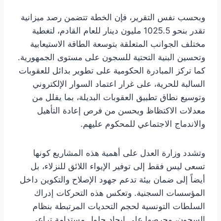
وبحسب نفس التقرير، فإن الخطة تتضمن رصد ميزانية
تقدر بنحو 1025.5 مليون دينار للعام القادم، لتغطية
مختلف الجوانب المتعلقة بتوسعة الطاقة الاستيعابية
وتحسين البنية التحتية للسجون على مستوى الجمهورية.
كما تركز المبادرة الحكومية على تطوير بدائل للعقوبات
السالبة للحرية، على غرار اعتماد السوار الإلكتروني
وتوسيع نطاق تطبيق العقوبات البديلة، بما يقلل من
معدلات الاكتظاظ ويحسن من فرص إعادة التأهيل
والاندماج الاجتماعي للمحكوم عليهم.
وتشدد وزارة العدل على أهمية هذه المشاريع كونها
تسعى ليس فقط إلى توفير الإيواء اللائق للنزلاء، بل
أيضاً إلى ضمان بيئة تدعم جهود الإصلاح والتكوين داخل
المؤسسات السجنية. وتعكس هذه التحركات إدراك
السلطات التونسية لحجم التحديات المرتبطة بنظام
السجون، وحرصها على إيجاد حلول مستدامة تراعي