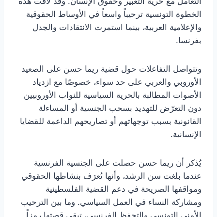
التعامل مع حرية التعبير وحقوق الإنسان. وقد لاقت هذه
الخطوة التونسية ترحيباً واسعاً في الأوساط الحقوقية
والإعلامية العربية، بينما استمرت الانتقادات والجدل
بفرنسا.
وتتواصل التفاعلات حول قضية ريما حسن على الصعيد
الأوروبي والعربي على حد سواء، خصوصًا مع ازدياد
الأصوات المطالبة بالحرية السياسية للنواب الأوروبيين
دون التعرّض للتهديد بسحب الجنسية أو المساءلة
القانونية بسبب توجهاتهم أو تصاريحهم الداعمة للقضايا
الإنسانية.
يُذكر أن ريما حسن حصلت على الجنسية الفرنسية
عندما بلغت سن الرشد، وأنها تُعرَف بنشاطها الحقوقي
ومواقفها الصريحة في دعم القضية الفلسطينية
ومشاركة النساء في العمل السياسي. وما بين الترحيب
الأمني التونسي والتحفظ الفرنسي، تبقى قصتها رمزاً