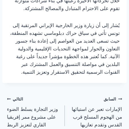
خلال تحركاتها الأخيرة رغبتها في بناء شراكات متوازنة
تقوم على الاحترام المتبادل والمصالح المشتركة.
يُشار إلى أن زيارة وزير الخارجية الإيراني المرتقبة إلى
تونس تأتي في سياق حراك دبلوماسي تشهده المنطقة،
حيث تسعى العديد من العواصم إلى إعادة بناء جسور
التعاون والحوار لمواجهة التحديات الإقليمية والدولية
الآنية. كما تُعتبر هذه الخطوة مؤشراً جديداً على رغبة
البلدين في مواصلة التنسيق والعمل المشترك عبر
القنوات الرسمية لتحقيق الاستقرار وتعزيز التنمية.
تصفّح
السابق
التالي
الإمارات تعبر عن استيائها
وزير التجارة يسلط الضوء
المقالات
من الهجوم المسلح قرب
على مشروع ممر إفريقيا
القدس وتقدم تعازيها
القاري لتعزيز الربط