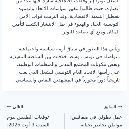
الشغل توتراً إثر وقفات احتجاجية شارك فيها عدد من
أنصاره، حيث طالبوا بتغيير سياسات الاتحاد واتهموه
بتعطيل التنمية الاقتصادية. وقد التزمت قوات الأمن
التونسية الحياد والهدوء في ظل الانتشار الكثيف لتأمين
المكان ومنع أي تصاعد للتوتر.
ويأتي هذا التطور في سياق أزمة سياسية واجتماعية
متواصلة في تونس، وسط خلافات بين السلطة التنفيذية
وبعض مكونات المجتمع المدني والمنظمات الوطنية،
على رأسها الاتحاد العام التونسي للشغل الذي لعب
تاريخياً دوراً محورياً في المشهدين النقابي والسياسي.
تصفّح
السابق
التالي
عمل بطولي في صفاقس:
توقعات الطقس ليوم
المقالات
مواطن يخاطر بحياته
السبت 9 أوت 2025: