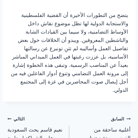
يتضح من التطورات الأخيرة أن القضية الفلسطينية
والاستجابة الدولية لها تظل موضوع نقاش داخل
الأوساط التضامنية، ولا سيما بين القيادات الشابة
والناشطين المعروفين. ويبدو أن الخلافات حول بعض
تفاصيل العمل وأساليبه لم تثنِ تونبرغ عن رسالتها
الأساسية، بل عززت رغبتها في العمل الميداني المباشر
بعيداً عن المناصب الرسمية. وتبقى هذه الخطوة إشارة
إلى مرونة العمل التضامني وتنوع أدوار الفاعلين فيه من
أجل إيصال صوت المحاصرين في غزة إلى المجتمع
الدولي.
تصفّح
السابق
التالي
أغلبية ساحقة من
نعيم قاسم يحث السعودية
المقالات
الفرنسيين تؤيد تنظيم
على الشراكة لمجابهة