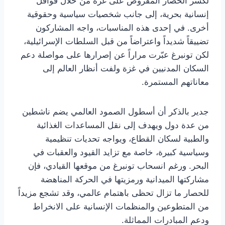
لكسر الحصار المفروض على غزة من خلال قوافل
إنسانية بحرية، إلى جانب شخصيات سياسية وحقوقية
أخرى. في إحدى هذه المناسبات، واجه المشاركون
تضييقاً شديداً واعتراضاً من قبل السلطات الإسرائيلية،
لكن تونبرغ عبّرت مراراً عن إصرارها على مواصلة دعم
السكان المدنيين في غزة ولفت أنظار العالم إلى
معاناتهم المستمرة.
جدير بالذكر أن أسطول الصمود العالمي يضم ناشطين
من عدة دول ويهدف إلى نقل المساعدات الغذائية
والطبية لسكان القطاع، ويواجه تحديات تنظيمية
وسياسية كبيرة، خاصة مع تزايد القيود والعقبات في
البحر. ورغم انسحاب تونبرغ من موقعها القيادي، فإن
مشاركتها الميدانية ورمزيتها في الحركة المناهضة
للحصار ما تزال تحظى باهتمام عالمي، وقد تشجع مزيداً
من المتطوعين والمنظمات الإنسانية على الانخراط
ودعم المبادرات المماثلة.