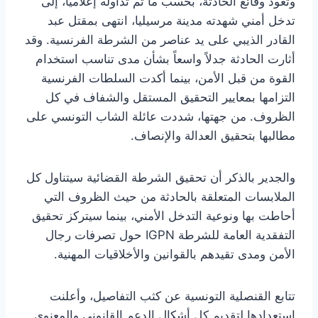
وتعود وقائع الحادثة، بحسب ما تم تداوله إعلاميًا، إلى
تدخل أمني شهدته مدينة مرسيليا، انتهى بمقتل عبد
القادر الذيبي على يد عناصر من الشرطة الفرنسية. وقد
أثارت الحادثة جدلاً واسعاً بشأن مدى تناسب استخدام
القوة من قبل الأمن، بينما أكدت السلطات الفرنسية
التزامها بمعايير التحقيق المستقل والشفاف في كل
الظروف. من جهتها، شددت عائلة الشاب التونسي على
مطالبها بتحقيق العدالة والإنصاف.
والجدير بالذكر أن تحقيق الشرطة القضائية سيتناول كل
الملابسات المتعلقة بالحادثة من حيث الظروف التي
أحاطت بها ونوعية التدخل الأمني، بينما سيتركز تحقيق
التفقدية العامة للشرطة IGPN حول تصرفات رجال
الأمن ومدى تقيدهم بالقوانين والأخلاقيات المهنية.
تتابع القنصلية التونسية عن كثب التفاصيل، وأعلنت
استعدادها لتقديم كل أشكال الدعم القانوني والمعنوي