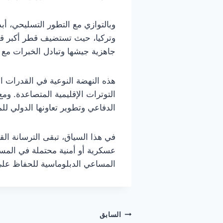
وبالتوازي مع التطور التسليحي، أبد
وتركيا، حيث تستضيف قطر أكبر ق
جاهزية جيشها وتبادل الخبرات مع 
هذه النهضة النوعية في القدرات ا
التوترات الإقليمية المتصاعدة. و
الدفاعي وتطوير تعاونها الدولي لل
في هذا السياق، تبقى الترسانة القط
عسكرية أو أمنية محتملة في المس
المساعي الدبلوماسية للحفاظ على
تصفّح
السابق