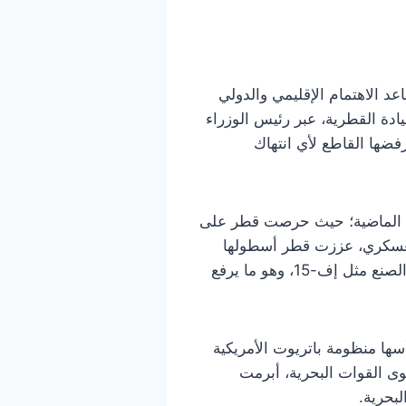
 الاهتمام الإقليمي والدولي
ادة القطرية، عبر رئيس الوزراء
فضها القاطع لأي انتهاك
ات الماضية؛ حيث حرصت قطر على
 العسكري، عززت قطر أسطولها
بطائرات مقاتلة متعددة المهام مثل الرافال الفرنسية ويوروفايتر تايفون إلى جانب طائرات أمريكية الصنع مثل إف-15، وهو ما يرفع
ها منظومة باتريوت الأمريكية
ى القوات البحرية، أبرمت
بحرية.