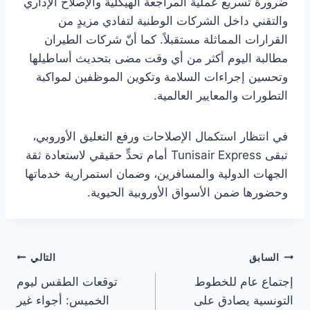
ضرورة تسريع عملية المراجعة الهيكلية والإصلاح الإداري
والتقني داخل الشركات الوطنية لتفادي مزيدٍ من
القرارات المماثلة مستقبلاً. كما أنّ شركات الطيران
مطالبة اليوم أكثر من أي وقت مضى بتحديث أساطيلها
وتحسين إجراءات السلامة وتكوين الموظفين لمواكبة
التطورات والمعايير العالمية.
في انتظار استكمال الإصلاحات ورفع التعليق الأوروبي،
تبقى Tunisair Express أمام تحدٍّ حقيقي لاستعادة ثقة
الجهات الدولية والمسافرين، وضمان استمرارية خدماتها
وحضورها ضمن الأسواق الأوروبية الحيوية.
تصفّح
السابق
التالي
إجتماع عام للخطوط
توقعات الطقس ليوم
المقالات
التونسية يصادق على
الخميس: أجواء غير