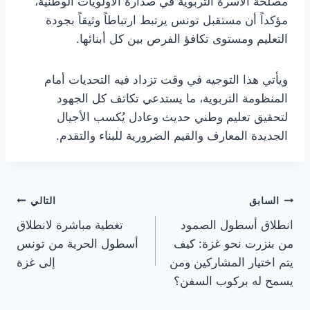
مصلحة الأسرة التربوية في صدارة الأولويات الوطنية،
مؤكداً أن مستقبل تونس يرتبط ارتباطاً وثيقاً بجودة
التعليم ومستوى تكافؤ الفرص بين كل أبنائها.
ويأتي هذا التوجيه في وقت تزداد فيه التحديات أمام
المنظومة التربوية، ما يستدعي تكاتف كل الجهود
لتحقيق تعليم وطني حديث وعادل يُكسب الأجيال
الجديدة المعارف والقيم الضرورية للبناء والتقدم.
تصفّح
السابق
التالي
انطلاق أسطول الصمود
تغطية مباشرة لانطلاق
المقالات
من بنزرت نحو غزة: كيف
أسطول الحرية من تونس
يتم اختيار المشاركين ومن
إلى غزة
يسمح له بركوب السفن؟