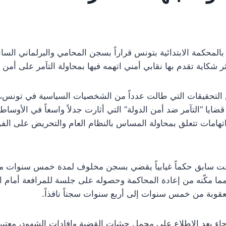
بالمحكمة الابتدائية بتونس قراراً بسجن المحامي والبرلماني ال
شكاية تقدم بها نقابي أمني اتهمه فيها بمحاولة التآمر على أمن ا
ن التحقيقات التي طالت عدداً من الشخصيات السياسية في تونس
ا “التآمر ضد أمن الدولة” التي أثارت جدلاً واسعاً في الأوساط 
 اتهامات تتعلق بمحاولة المساس بالنظام العام والتحريض على ال
سابق حكماً غيابياً يقضي بسجن مخلوف لمدة خمس سنوات مع الن
 مما مكّنه من إعادة المحاكمة وحصوله على جلسة للمرافعة أمام ا
قوبة من خمس سنوات إلى أربع سنوات سجناً نافذاً.
 بعد الاطلاع على مجمل حيثيات القضية وإفادات الشهود، معتبر