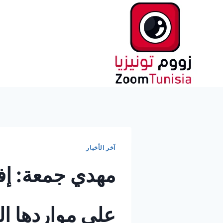
لتجاوز
لى
لمحتوى
آخر الأخبار
مهدي جمعة: إفري
على مواردها ال